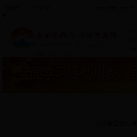
电子邮件：
密
报
新闻
领导
党建
阿合奇县
|
阿克陶县
| 乌恰县 |
阿图什市
党的基层组织换