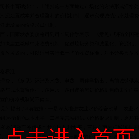
司长牛育斌指出，上述措施一方面通过市场化的方法形成污水处
污泥处置成本并合理盈利的价格机制，逐步实现城镇污水处理费
健康发展的价格形成机制。
面，国家发改委价格司副司长周伴学表示，《意见》明确全国建
加快建立激励约束收费机制，促进垃圾分类和减量化、资源化、
投放垃圾的，可以适当实行低一些的收费标准，对不分类投放垃
格标准
理费，《意见》还涉及水费、电费。周伴学指出，当前城镇供水
格与成本普遍倒挂，多用水、多付费的累进价格机制尚未全面建
置的价格机制尚不健全。
意见》提出了
4项措施：一是深入推进农业水价综合改革，农业
到运行维护成本水平；二是完善城镇供水价格形成机制，逐步将
水价格调整至补偿成本并合理盈利水平；三是全面推行城镇非居
点击进入首页
能耗、高污染、产能过剩)等行业实行更高的价格标准；四是建立