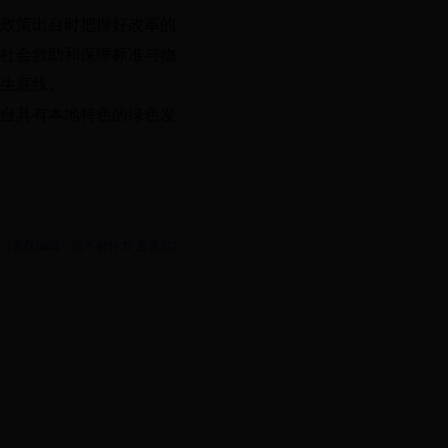
政策出台时把握好改革的
社会救助和保障标准与物
生底线。
出台具有本地特色的绿色发
[责任编辑：阿不都外力·吾甫尔]