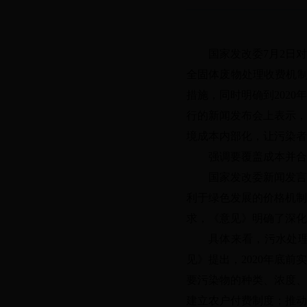
国家发改委
7月2日
全固体废物处理收费机制
措施，同时明确到202
行的新闻发布会上表示，
境成本内部化，让污染者
强调要覆盖成本并合
国家发改委新闻发言
利于绿色发展的价格机制
求，《意见》明确了深化
具体来看，污水处
见》提出，
2020年底
要污染物的种类、浓度、
建立农户付费制度；推动