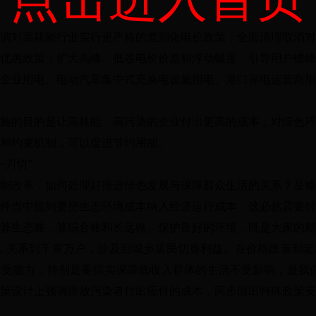
调对高耗能行业实行更严格的差别化电价政策，全面清理取消对
优惠政策；扩大高峰、低谷电价价差和浮动幅度，引导用户错峰
企业用电、电动汽车集中式充换电设施用电、港口岸电运营商用
施的目的是让高耗能、高污染的企业付出更高的成本，对绿色环
和约束机制，可以促进节约用能。
一刀切”
制改革，如何处理好推进绿色发展与保障群众生活的关系？岳修
件当中提到要把生态环境成本纳入经济运行成本，这必然需要付
算生态账，算综合账和长远账。保护良好的环境，既是大家的期
，关系到千家万户，涉及到城乡居民切身利益。在价格政策制定
受能力，特别是要切实保障低收入群体的生活不受影响，是我们
策设计上强调排放污染者付出应付的成本，同步做出特殊政策安