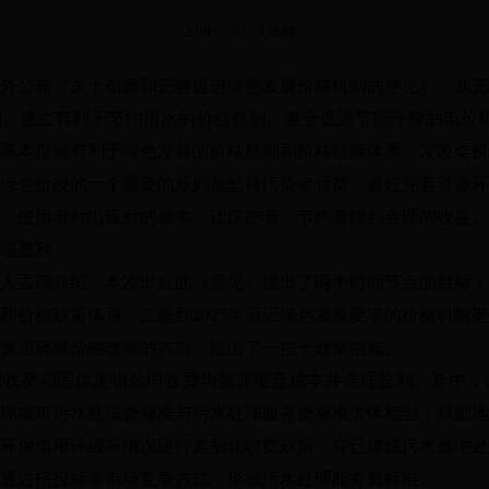
2018-07-03 人民网
对外公布《关于创新和完善促进绿色发展价格机制的意见》，从
、建立有利于节约用水的价格机制、健全促进节能环保的电价机
0年基本形成有利于绿色发展的价格机制和价格政策体系。发改委
绿色价改的一个重要的原则是坚持污染者付费，通过完善资源环
、使用者付出应付的成本，让保护者、节约者得到合理的收益。
理盈利
人孟玮介绍，本次出台的《意见》提出了两个时间节点的目标：
和价格政策体系；二是到2025年适应绿色发展要求的价格机制
资源环境价格改革的方向，提出了一揽子政策措施。
理收费和固体废物处理收费均强调覆盖成本并合理盈利。其中，
前实现城市污水处理费标准与污水处理服务费标准大体相当；鼓励
环保信用评级等情况进行差别化收费政策；在已建成污水集中处
通过招投标等市场竞争方式，形成污水处理服务费标准。