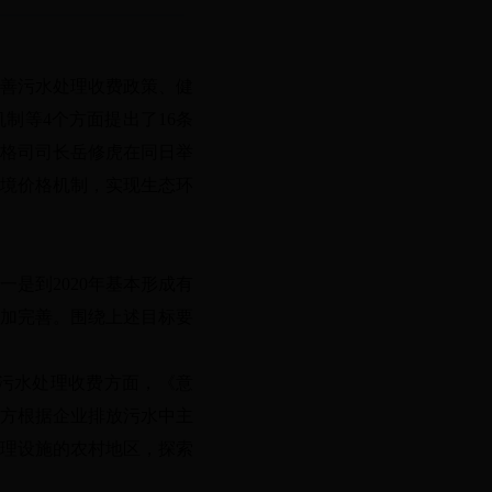
完善污水处理收费政策、健
制等4个方面提出了16条
价格司司长岳修虎在同日举
境价格机制，实现生态环
一是到
2020年基本形成有
更加完善。围绕上述目标要
污水处理收费方面，《意
地方根据企业排放污水中主
理设施的农村地区，探索