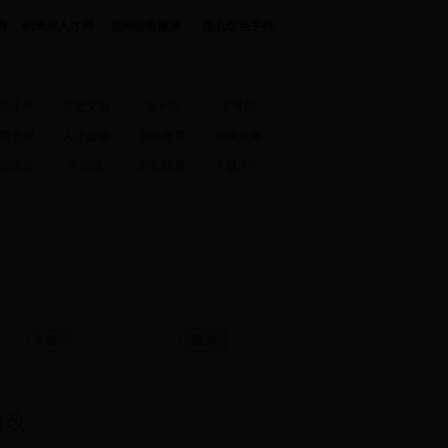
网
帕米尔人才网
克州远教微博
昆仑红色手机
战工作
党史文献
老干部
工青妇
层党建
人才援疆
远程教育
视频点播
治理论
今日谈
部长信箱
下载中心
价改