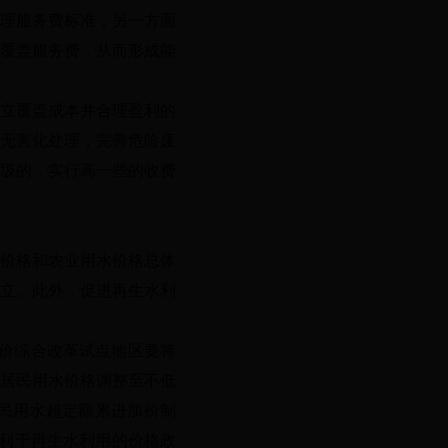
理服务费标准；另一方面
覆盖服务费，从而形成能
立覆盖成本并合理盈利的
无害化处理，完善危险废
圾的，实行高一些的收费
价格和农业用水价格总体
立。此外，促进再生水利
水价综合改革试点地区要将
居民用水价格调整至不低
民用水超定额累进加价制
有利于再生水利用的价格政