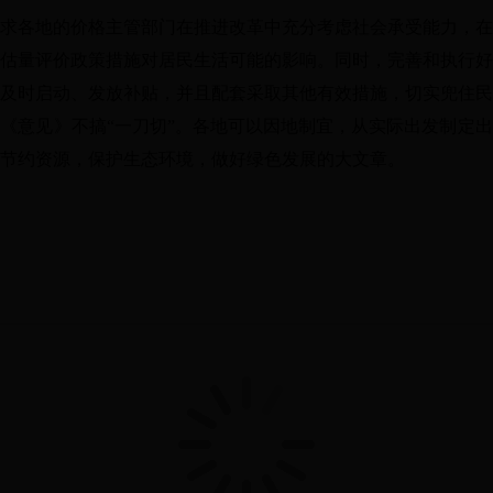
求各地的价格主管部门在推进改革中充分考虑社会承受能力，在
估量评价政策措施对居民生活可能的影响。同时，完善和执行好
及时启动、发放补贴，并且配套采取其他有效措施，切实兜住民
，《意见》不搞
“一刀切”。各地可以因地制宜，从实际出发制定
节约资源，保护生态环境，做好绿色发展的大文章。