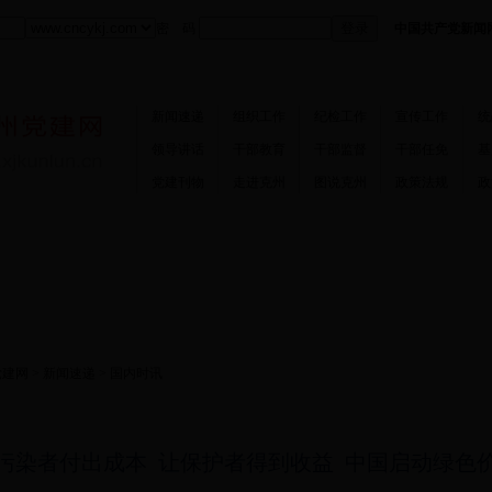
密 码
中国共产党新闻
新闻速递
组织工作
纪检工作
宣传工作
统
领导讲话
干部教育
干部监督
干部任免
基
党建刊物
走进克州
图说克州
政策法规
政
州党建网
>
新闻速递
> 国内时讯
污染者付出成本 让保护者得到收益 中国启动绿色