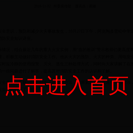
2016-11-02 州委宣传部 通讯员：图娅
安全意识，预防和减少火灾事故发生，
10
月
27
日下午
，阿克陶县雪松中学
消防安全知识讲座。
际情况，结合最近几年的重大火灾实例，用“血的教训”警示教师们要高度
理，积极主动做好消防安全工作。他从火灾的预防、火灾的种类、用电安
灾时应冷静的使用报警、灭火、逃生三种处理方式，同时向大家讲解了在
的一些问题进行了解答，提高其对消防安全工作的认识和了解。
点击进入首页
安全意识，了解消防器材的正确使用方法，掌握紧急疏散及逃生自救方法
安全工作打下了基础。