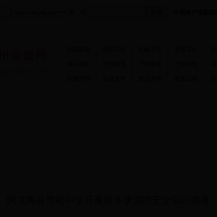
密 码
中国共产党新闻
新闻速递
组织工作
纪检工作
宣传工作
统
领导讲话
干部教育
干部监督
干部任免
基
党建刊物
走进克州
图说克州
政策法规
政
乌恰县
|
阿图什市
阿克陶县雪松中学开展秋冬季消防安全知识讲座