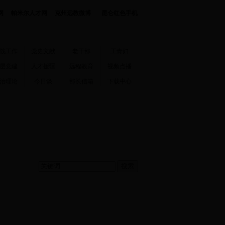
网
帕米尔人才网
克州远教微博
昆仑红色手机
战工作
党史文献
老干部
工青妇
层党建
人才援疆
远程教育
视频点播
治理论
今日谈
部长信箱
下载中心