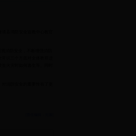
邀请县消防安全宣教中心教官
重视消防安全，不断增强消防
全常识三个方面对全体教师进
发生火灾时如何逃生等。同时
，对消防安全的重要性有了更
[责任编辑：元源]